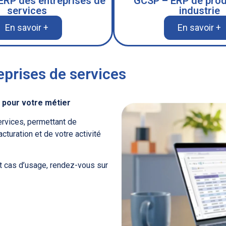
ERP des entreprises de
GCSP – ERP de prod
services
industrie
En savoir +
En savoir +
eprises de services
 pour votre métier
rvices, permettant de
acturation et de votre activité
t cas d’usage, rendez-vous sur