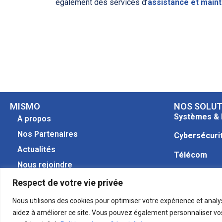
également des services d’
assistance et main
MISMO
NOS SOLUT
Systèmes &
A propos
Nos Partenaires
Cybersécuri
Actualités
Télécom
Nous rejoindre
Logiciels Mé
Contact
Respect de votre vie privée
Services
Nous utilisons des cookies pour optimiser votre expérience et analys
aidez à améliorer ce site. Vous pouvez également personnaliser vos