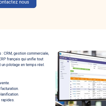
ontactez nous
és : CRM, gestion commerciale,
P français qui unifie tout
 un pilotage en temps réel.
vente.
acturation.
anification.
 rapides.