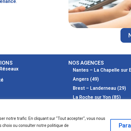
tenance
.
IONS
NOS AGENCES
 Réseaux
Nantes – La Chapelle sur E
Angers (49)
té
Brest – Landerneau (29)
La Roche sur Yon (85)
tiers
Laval – Louverne (53)
Toulouse – Labège (31)
er notre trafic. En cliquant sur "Tout accepter", vous nous
Para
 choix ou consulter notre politique de