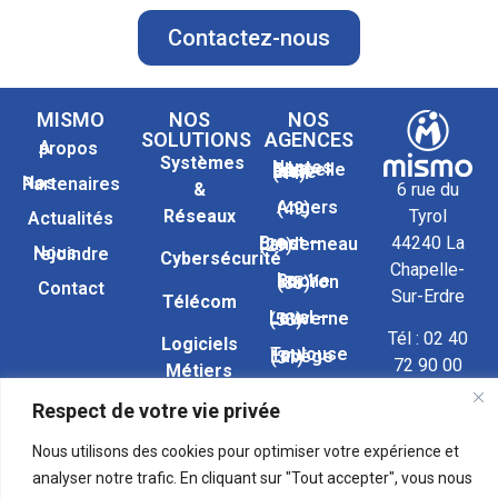
Contactez-nous
MISMO
NOS
NOS
SOLUTIONS
AGENCES
A propos
Systèmes
Nantes – La Chapelle sur Erdre (44)
Nos Partenaires
&
6 rue du
Angers (49)
Réseaux
Tyrol
Actualités
44240 La
Brest – Landerneau (29)
Nous rejoindre
Cybersécurité
Chapelle-
La Roche sur Yon (85)
Contact
Sur-Erdre
Télécom
Laval – Louverne (53)
Tél :
02 40
Logiciels
Toulouse – Labège (31)
72 90 00
Métiers
Respect de votre vie privée
Services
Nous
contacter
Nous utilisons des cookies pour optimiser votre expérience et
analyser notre trafic. En cliquant sur "Tout accepter", vous nous